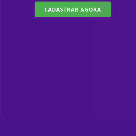
CADASTRAR AGORA