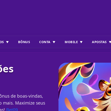
OS
BÔNUS
CONTA
MOBILE
APOSTAS
ões
Bônus de boas-vindas,
o mais. Maximize seus
as!
Bet09