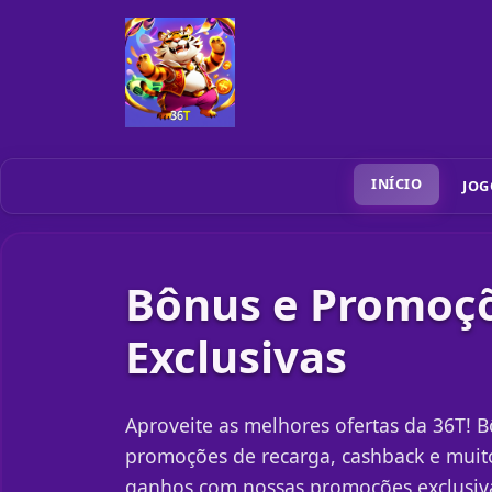
INÍCIO
JOG
Bônus e Promoç
Exclusivas
Aproveite as melhores ofertas da 36T! 
promoções de recarga, cashback e muit
ganhos com nossas promoções exclusiv