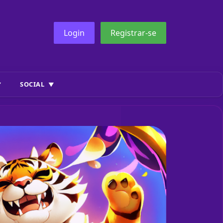
Login
Registrar-se
SOCIAL