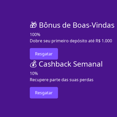
🎁 Bônus de Boas-Vindas
100%
Dobre seu primeiro depósito até R$ 1.000
Resgatar
💰 Cashback Semanal
10%
Recupere parte das suas perdas
Resgatar