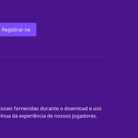
Registrar-se
ssoais fornecidas durante o download e uso
tínua da experiência de nossos jogadores.