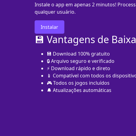
Instale o app em apenas 2 minutos! Process
qualquer usuário.
Instalar
💾 Vantagens de Baixa
💾 Download 100% gratuito
🔒 Arquivo seguro e verificado
⚡ Download rápido e direto
📱 Compatível com todos os dispositiv
🎮 Todos os jogos incluídos
🔔 Atualizações automáticas