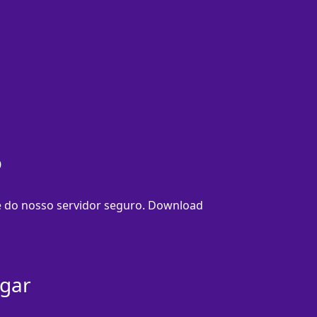
o
e do nosso servidor seguro. Download
ogar