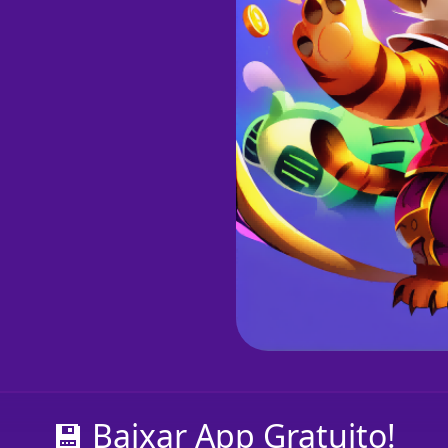
💾 Baixar App Gratuito!