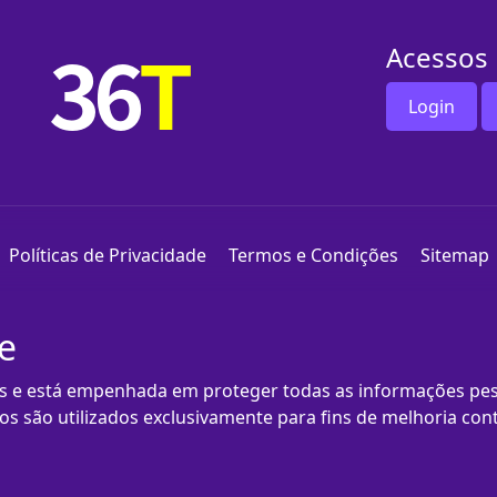
Acessos
Login
Políticas de Privacidade
Termos e Condições
Sitemap
de
ios e está empenhada em proteger todas as informações pe
os são utilizados exclusivamente para fins de melhoria con