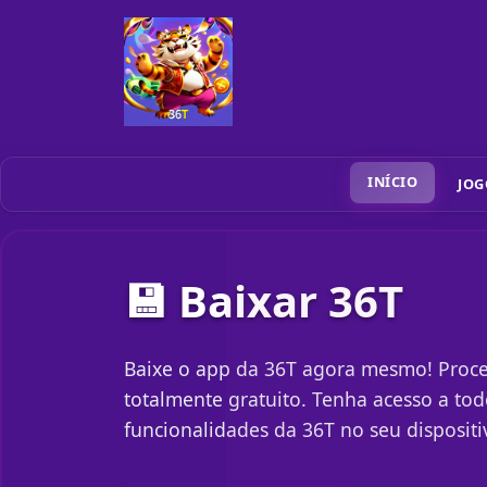
INÍCIO
JOG
💾 Baixar 36T
Baixe o app da 36T agora mesmo! Proce
totalmente gratuito. Tenha acesso a tod
funcionalidades da 36T no seu disposit