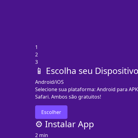
1
2
3
📱 Escolha seu Dispositiv
Android/iOS
Selecione sua plataforma: Android para APK
Safari. Ambos são gratuitos!
Escolher
⚙️ Instalar App
2 min