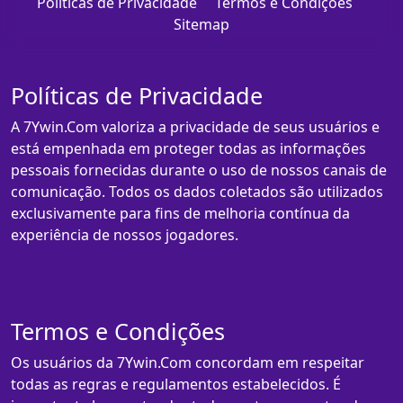
Políticas de Privacidade
Termos e Condições
Sitemap
Políticas de Privacidade
A 7Ywin.Com valoriza a privacidade de seus usuários e
está empenhada em proteger todas as informações
pessoais fornecidas durante o uso de nossos canais de
comunicação. Todos os dados coletados são utilizados
exclusivamente para fins de melhoria contínua da
experiência de nossos jogadores.
Termos e Condições
Os usuários da 7Ywin.Com concordam em respeitar
todas as regras e regulamentos estabelecidos. É