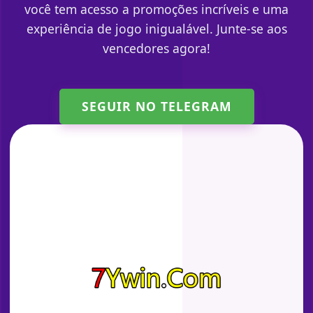
você tem acesso a promoções incríveis e uma
experiência de jogo inigualável. Junte-se aos
vencedores agora!
SEGUIR NO TELEGRAM