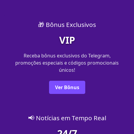
🎁 Bônus Exclusivos
VIP
Receba bônus exclusivos do Telegram,
promoções especiais e códigos promocionais
únicos!
Ver Bônus
📢 Notícias em Tempo Real
24/7