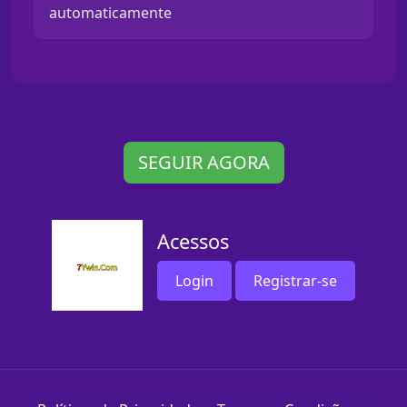
automaticamente
SEGUIR AGORA
Acessos
Login
Registrar-se