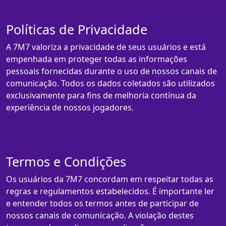
Políticas de Privacidade
A 7M7 valoriza a privacidade de seus usuários e está
empenhada em proteger todas as informações
pessoais fornecidas durante o uso de nossos canais de
comunicação. Todos os dados coletados são utilizados
exclusivamente para fins de melhoria contínua da
experiência de nossos jogadores.
Termos e Condições
Os usuários da 7M7 concordam em respeitar todas as
regras e regulamentos estabelecidos. É importante ler
e entender todos os termos antes de participar de
nossos canais de comunicação. A violação destes