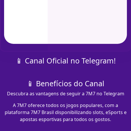
📱 Canal Oficial no Telegram!
📱 Benefícios do Canal
Descubra as vantagens de seguir a 7M7 no Telegram
A 7M7 oferece todos os jogos populares, com a
plataforma 7M7 Brasil disponibilizando slots, eSports e
apostas esportivas para todos os gostos.