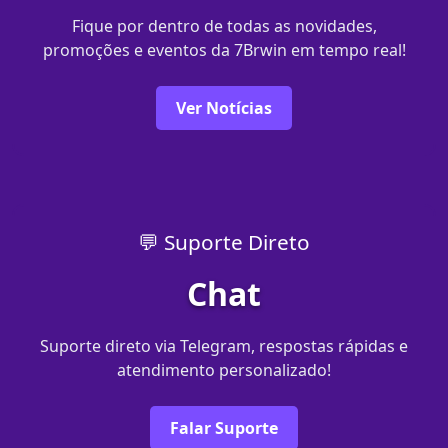
Fique por dentro de todas as novidades,
promoções e eventos da 7Brwin em tempo real!
Ver Notícias
💬 Suporte Direto
Chat
Suporte direto via Telegram, respostas rápidas e
atendimento personalizado!
Falar Suporte