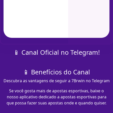
📱 Canal Oficial no Telegram!
📱 Benefícios do Canal
Descubra as vantagens de seguir a 7Brwin no Telegram
Se você gosta mais de apostas esportivas, baixe o
nosso aplicativo dedicado a apostas esportivas para
que possa fazer suas apostas onde e quando quiser.