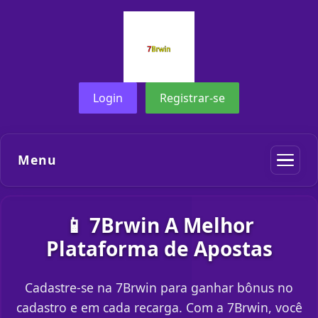
Login
Registrar-se
Menu
📱 7Brwin A Melhor
Plataforma de Apostas
Cadastre-se na 7Brwin para ganhar bônus no
cadastro e em cada recarga. Com a 7Brwin, você