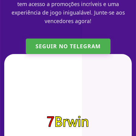
tem acesso a promoções incríveis e uma
experiência de jogo inigualável. Junte-se aos
vencedores agora!
SEGUIR NO TELEGRAM