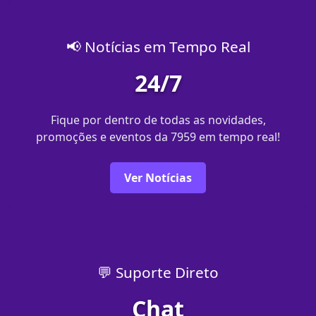
📢 Notícias em Tempo Real
24/7
Fique por dentro de todas as novidades,
promoções e eventos da 7959 em tempo real!
Ver Notícias
💬 Suporte Direto
Chat