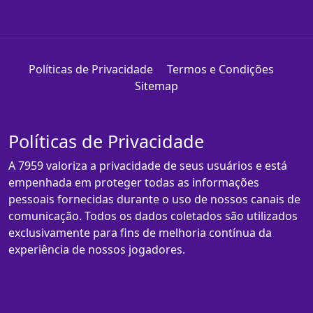
Políticas de Privacidade
Termos e Condições
Sitemap
Políticas de Privacidade
A 7959 valoriza a privacidade de seus usuários e está
empenhada em proteger todas as informações
pessoais fornecidas durante o uso de nossos canais de
comunicação. Todos os dados coletados são utilizados
exclusivamente para fins de melhoria contínua da
experiência de nossos jogadores.