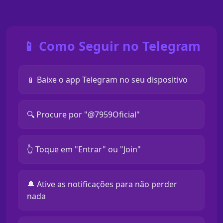
📱 Como Seguir no Telegram
📱 Baixe o app Telegram no seu dispositivo
🔍 Procure por "@7959Oficial"
👆 Toque em "Entrar" ou "Join"
🔔 Ative as notificações para não perder
nada