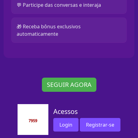
💬 Participe das conversas e interaja
🎁 Receba bônus exclusivos
automaticamente
SEGUIR AGORA
Acessos
Login
Registrar-se