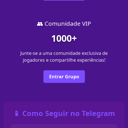
👥 Comunidade VIP
1000+
Junte-se a uma comunidade exclusiva de
jogadores e compartilhe experiências!
Entrar Grupo
📱 Como Seguir no Telegram