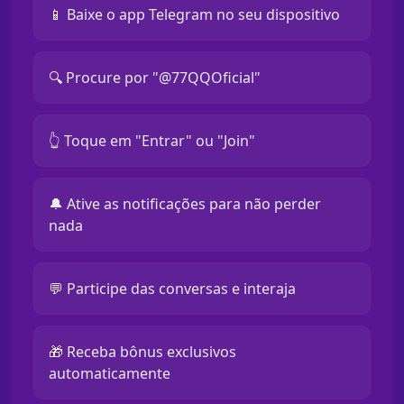
📱 Baixe o app Telegram no seu dispositivo
🔍 Procure por "@77QQOficial"
👆 Toque em "Entrar" ou "Join"
🔔 Ative as notificações para não perder
nada
💬 Participe das conversas e interaja
🎁 Receba bônus exclusivos
automaticamente