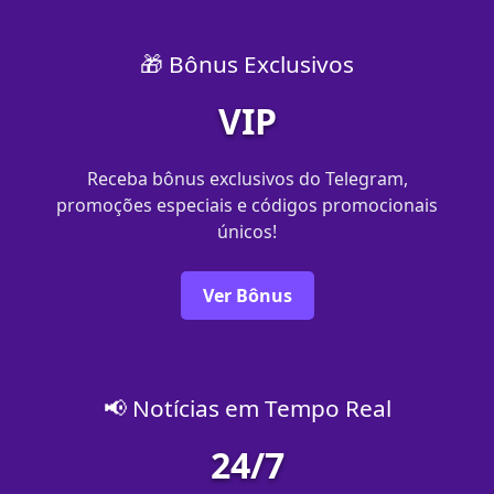
🎁 Bônus Exclusivos
VIP
Receba bônus exclusivos do Telegram,
promoções especiais e códigos promocionais
únicos!
Ver Bônus
📢 Notícias em Tempo Real
24/7