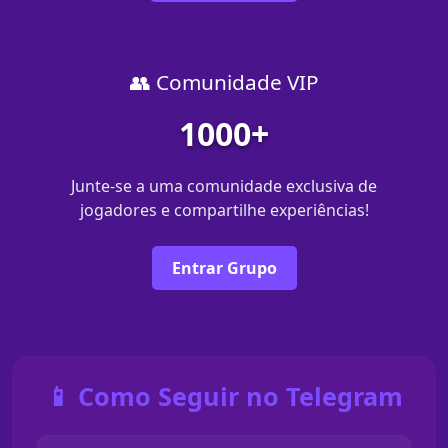
👥 Comunidade VIP
1000+
Junte-se a uma comunidade exclusiva de
jogadores e compartilhe experiências!
Entrar Grupo
📱 Como Seguir no Telegram