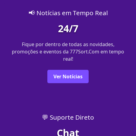
📢 Notícias em Tempo Real
24/7
Fique por dentro de todas as novidades,
promoções e eventos da 777Sort.Com em tempo
real!
Ver Notícias
💬 Suporte Direto
Chat