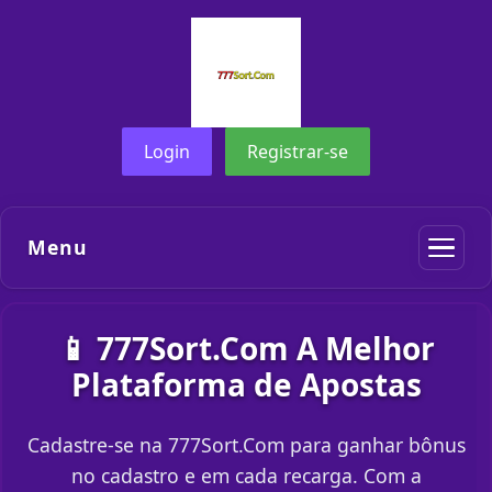
Login
Registrar-se
Menu
📱 777Sort.Com A Melhor
Plataforma de Apostas
Cadastre-se na 777Sort.Com para ganhar bônus
no cadastro e em cada recarga. Com a