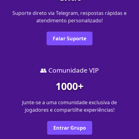
Suporte direto via Telegram, respostas rápidas e
atendimento personalizado!
Falar Suporte
👥 Comunidade VIP
1000+
Junte-se a uma comunidade exclusiva de
jogadores e compartilhe experiências!
Entrar Grupo