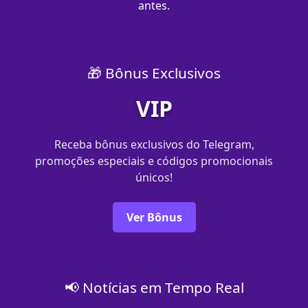
antes.
🎁 Bônus Exclusivos
VIP
Receba bônus exclusivos do Telegram,
promoções especiais e códigos promocionais
únicos!
Ver Bônus
📢 Notícias em Tempo Real