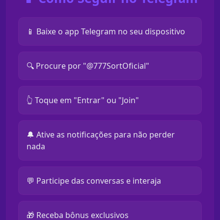
📱 Baixe o app Telegram no seu dispositivo
🔍 Procure por "@777SortOficial"
👆 Toque em "Entrar" ou "Join"
🔔 Ative as notificações para não perder
nada
💬 Participe das conversas e interaja
🎁 Receba bônus exclusivos