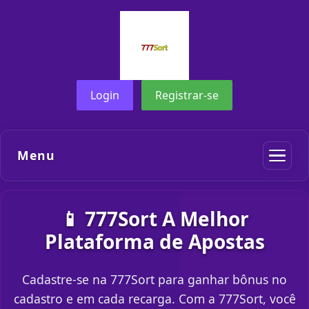
Login
Registrar-se
Menu
📱 777Sort A Melhor
Plataforma de Apostas
Cadastre-se na 777Sort para ganhar bônus no
cadastro e em cada recarga. Com a 777Sort, você