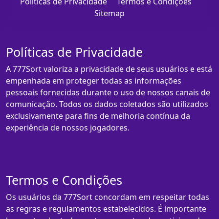
Políticas de Privacidade
Termos e Condições
Sitemap
Políticas de Privacidade
A 777Sort valoriza a privacidade de seus usuários e está
empenhada em proteger todas as informações
pessoais fornecidas durante o uso de nossos canais de
comunicação. Todos os dados coletados são utilizados
exclusivamente para fins de melhoria contínua da
experiência de nossos jogadores.
Termos e Condições
Os usuários da 777Sort concordam em respeitar todas
as regras e regulamentos estabelecidos. É importante