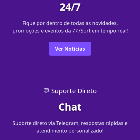
24/7
Fique por dentro de todas as novidades,
promoções e eventos da 777Sort em tempo real!
Ver Notícias
💬 Suporte Direto
Chat
Suporte direto via Telegram, respostas rápidas e
atendimento personalizado!