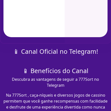
📱 Canal Oficial no Telegram!
📱 Benefícios do Canal
Descubra as vantagens de seguir a 777Sort no
Telegram
Na 777Sort , caça-níqueis e diversos jogos de cassino
permitem que você ganhe recompensas com facilidade
e desfrute de uma experiência divertida como nunca