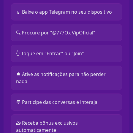
📱 Baixe o app Telegram no seu dispositivo
🔍 Procure por "@777Ox VipOficial"
👆 Toque em "Entrar" ou "Join"
🔔 Ative as notificações para não perder
nada
💬 Participe das conversas e interaja
🎁 Receba bônus exclusivos
automaticamente