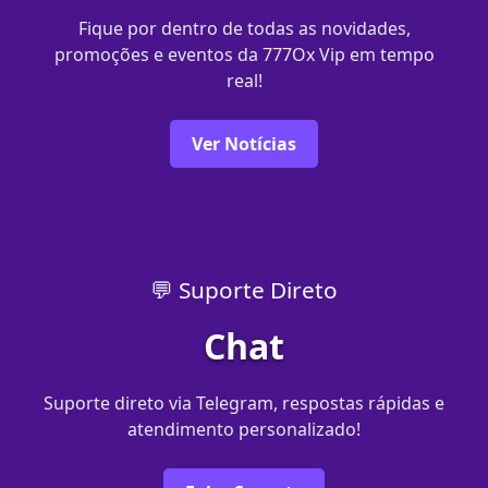
Fique por dentro de todas as novidades,
promoções e eventos da 777Ox Vip em tempo
real!
Ver Notícias
💬 Suporte Direto
Chat
Suporte direto via Telegram, respostas rápidas e
atendimento personalizado!