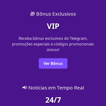
🎁 Bônus Exclusivos
VIP
Receba bônus exclusivos do Telegram,
promoções especiais e códigos promocionais
únicos!
Ver Bônus
📢 Notícias em Tempo Real
24/7