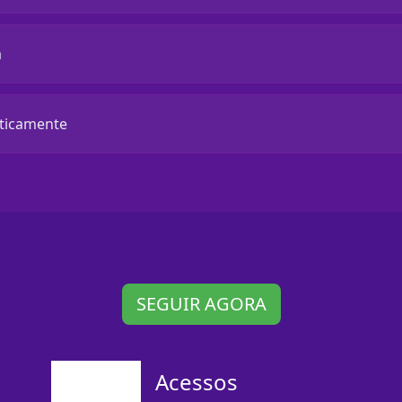
a
aticamente
SEGUIR AGORA
Acessos