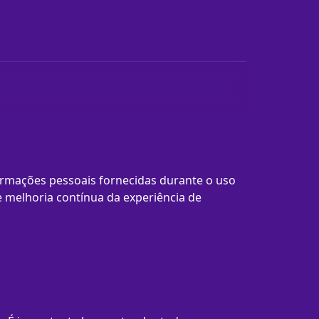
ormações pessoais fornecidas durante o uso
e melhoria contínua da experiência de