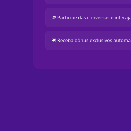
💬 Participe das conversas e interaj
🎁 Receba bônus exclusivos autom