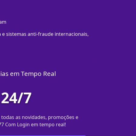
ram
e sistemas anti-fraude internacionais,
cias em Tempo Real
24/7
e todas as novidades, promoções e
77 Com Login em tempo real!