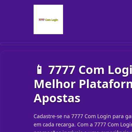
📱 7777 Com Log
Melhor Platafor
Apostas
Cadastre-se na 7777 Com Login para ga
em cada recarga. Com a 7777 Com Login