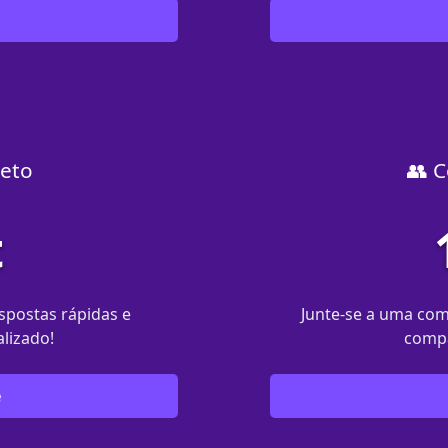
reto
👥 
t
espostas rápidas e
Junte-se a uma com
lizado!
compa
e