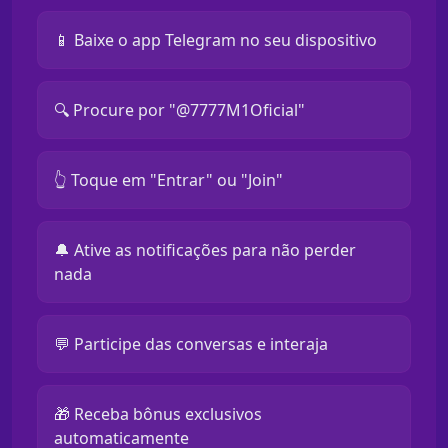
📱 Baixe o app Telegram no seu dispositivo
🔍 Procure por "@7777M1Oficial"
👆 Toque em "Entrar" ou "Join"
🔔 Ative as notificações para não perder
nada
💬 Participe das conversas e interaja
🎁 Receba bônus exclusivos
automaticamente