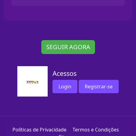
SEGUIR AGORA
Acessos
Login
Registrar-se
Políticas de Privacidade
Termos e Condições