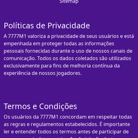
Sitemap
Políticas de Privacidade
A 7777M1 valoriza a privacidade de seus usuários e está
empenhada em proteger todas as informações
pessoais fornecidas durante o uso de nossos canais de
comunicação. Todos os dados coletados são utilizados
exclusivamente para fins de melhoria contínua da
experiência de nossos jogadores.
Termos e Condições
Os usuários da 7777M1 concordam em respeitar todas
as regras e regulamentos estabelecidos. É importante
ler e entender todos os termos antes de participar de