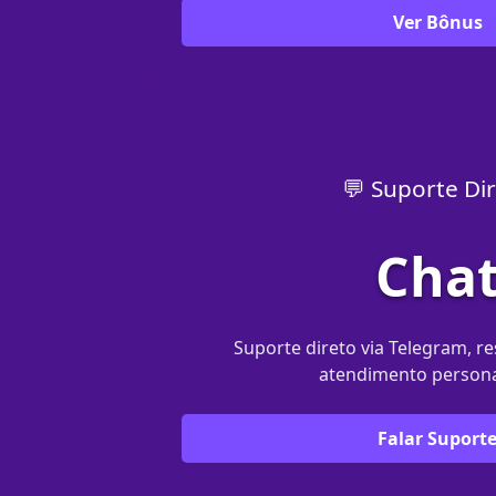
Ver Bônus
💬 Suporte Di
Cha
Suporte direto via Telegram, r
atendimento persona
Falar Suport