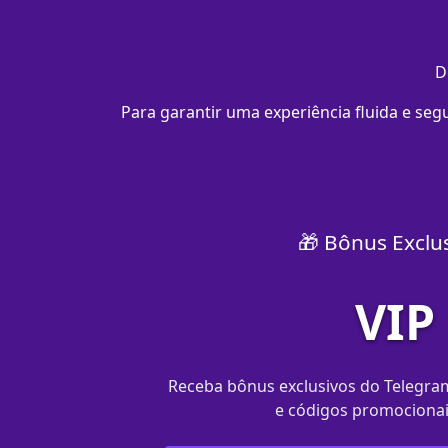
D
Para garantir uma experiência fluida e se
🎁 Bônus Exclu
VIP
Receba bônus exclusivos do Telegra
e códigos promocionai