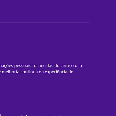
mações pessoais fornecidas durante o uso
e melhoria contínua da experiência de