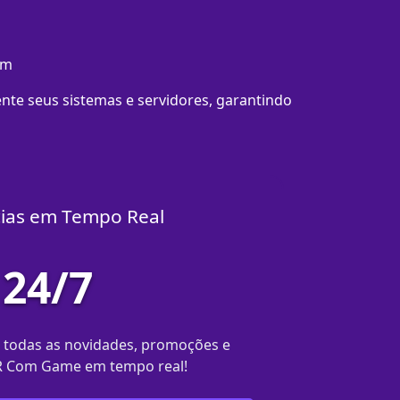
am
nte seus sistemas e servidores, garantindo
cias em Tempo Real
24/7
e todas as novidades, promoções e
R Com Game em tempo real!