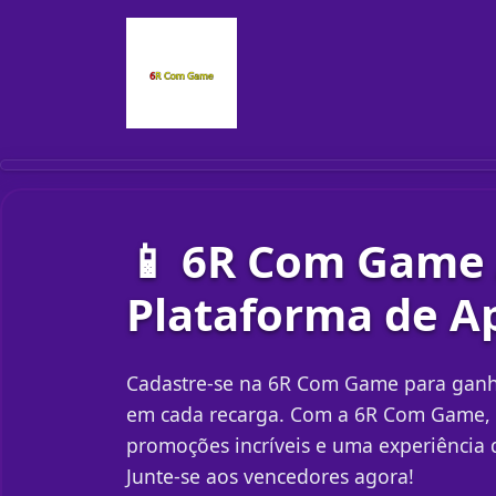
📱 6R Com Game
Plataforma de A
Cadastre-se na 6R Com Game para ganh
em cada recarga. Com a 6R Com Game, 
promoções incríveis e uma experiência d
Junte-se aos vencedores agora!