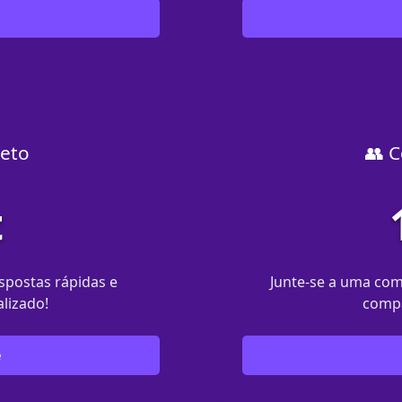
reto
👥 
t
espostas rápidas e
Junte-se a uma com
lizado!
compa
e