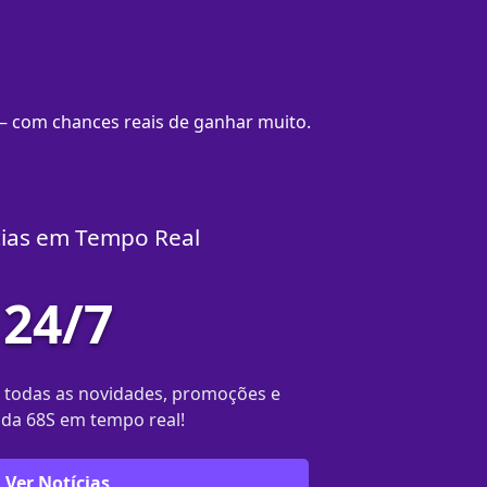
 — com chances reais de ganhar muito.
cias em Tempo Real
24/7
e todas as novidades, promoções e
 da 68S em tempo real!
Ver Notícias