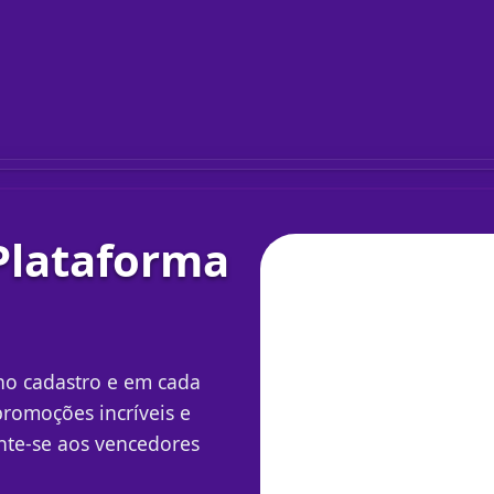
Plataforma
no cadastro e em cada
promoções incríveis e
unte-se aos vencedores