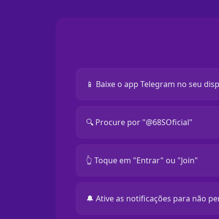
📱 Baixe o app Telegram no seu disp
🔍 Procure por "@68SOficial"
👆 Toque em "Entrar" ou "Join"
🔔 Ative as notificações para não p