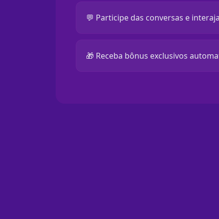
💬 Participe das conversas e interaj
🎁 Receba bônus exclusivos autom