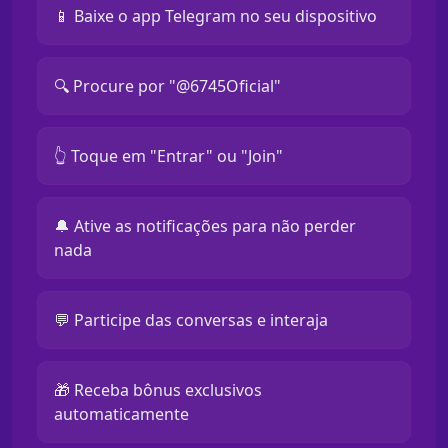
📱 Baixe o app Telegram no seu dispositivo
🔍 Procure por "@6745Oficial"
👆 Toque em "Entrar" ou "Join"
🔔 Ative as notificações para não perder
nada
💬 Participe das conversas e interaja
🎁 Receba bônus exclusivos
automaticamente