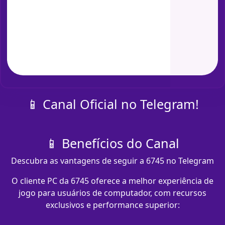
📱 Canal Oficial no Telegram!
📱 Benefícios do Canal
Descubra as vantagens de seguir a 6745 no Telegram
O cliente PC da 6745 oferece a melhor experiência de
jogo para usuários de computador, com recursos
exclusivos e performance superior: