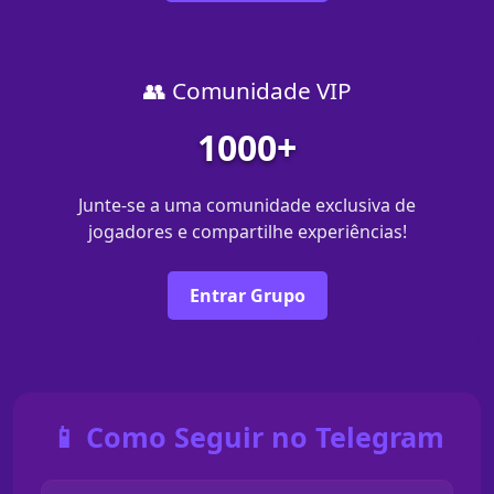
👥 Comunidade VIP
1000+
Junte-se a uma comunidade exclusiva de
jogadores e compartilhe experiências!
Entrar Grupo
📱 Como Seguir no Telegram