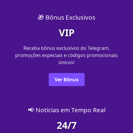
🎁 Bônus Exclusivos
VIP
Receba bônus exclusivos do Telegram,
promoções especiais e códigos promocionais
únicos!
Ver Bônus
📢 Notícias em Tempo Real
24/7