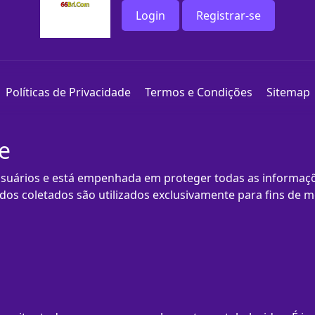
Login
Registrar-se
Políticas de Privacidade
Termos e Condições
Sitemap
de
 usuários e está empenhada em proteger todas as informaç
os coletados são utilizados exclusivamente para fins de m