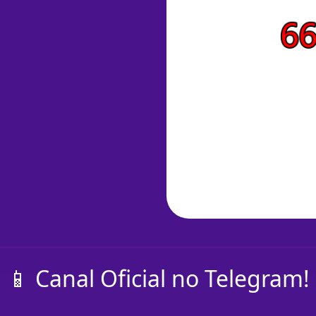
📱 Canal Oficial no Telegram!