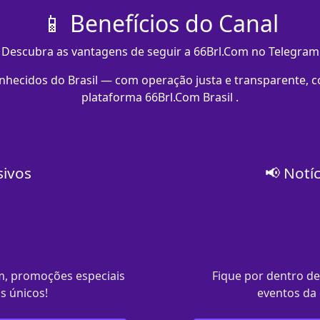
📱 Benefícios do Canal
Descubra as vantagens de seguir a 66Brl.Com no Telegram
nhecidos do Brasil — com operação justa e transparente, c
plataforma 66Brl.Com Brasil .
sivos
📢 Notí
m, promoções especiais
Fique por dentro d
s únicos!
eventos da