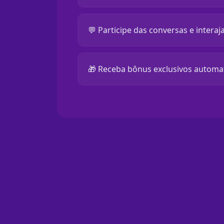
💬 Participe das conversas e interaj
🎁 Receba bônus exclusivos autom