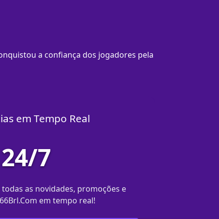
onquistou a confiança dos jogadores pela
cias em Tempo Real
24/7
e todas as novidades, promoções e
 66Brl.Com em tempo real!