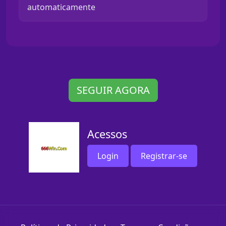
automaticamente
SEGUIR AGORA
Acessos
Login
Registrar-se