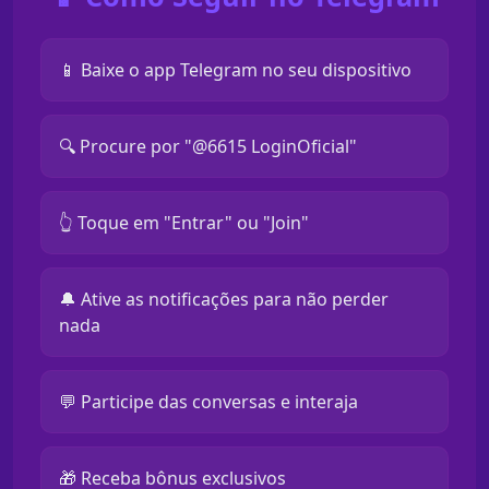
📱 Baixe o app Telegram no seu dispositivo
🔍 Procure por "@6615 LoginOficial"
👆 Toque em "Entrar" ou "Join"
🔔 Ative as notificações para não perder
nada
💬 Participe das conversas e interaja
🎁 Receba bônus exclusivos