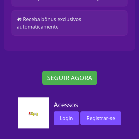
🎁 Receba bônus exclusivos
automaticamente
SEGUIR AGORA
Acessos
Login
Registrar-se