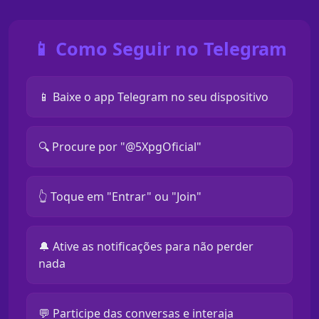
📱 Como Seguir no Telegram
📱 Baixe o app Telegram no seu dispositivo
🔍 Procure por "@5XpgOficial"
👆 Toque em "Entrar" ou "Join"
🔔 Ative as notificações para não perder
nada
💬 Participe das conversas e interaja