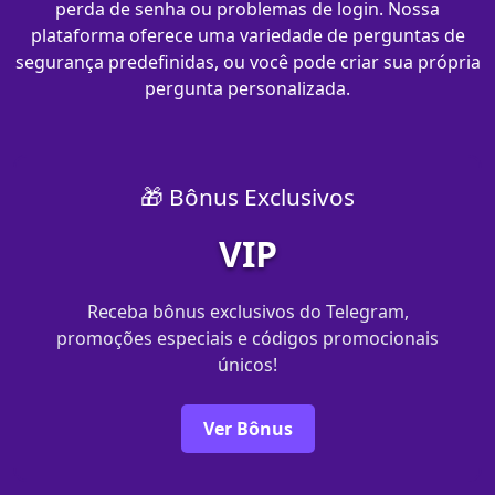
perda de senha ou problemas de login. Nossa
plataforma oferece uma variedade de perguntas de
segurança predefinidas, ou você pode criar sua própria
pergunta personalizada.
🎁 Bônus Exclusivos
VIP
Receba bônus exclusivos do Telegram,
promoções especiais e códigos promocionais
únicos!
Ver Bônus