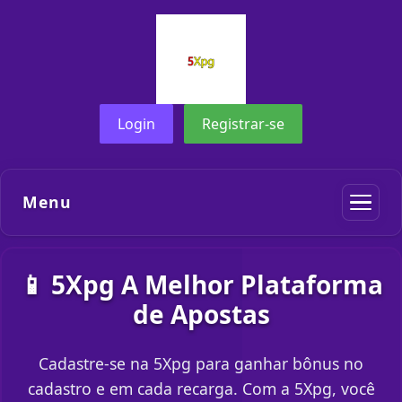
Login
Registrar-se
Menu
📱 5Xpg A Melhor Plataforma
de Apostas
Cadastre-se na 5Xpg para ganhar bônus no
cadastro e em cada recarga. Com a 5Xpg, você