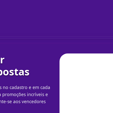
r
postas
s no cadastro e em cada
 promoções incríveis e
unte-se aos vencedores