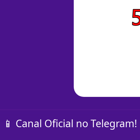
📱 Canal Oficial no Telegram!