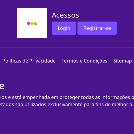
Acessos
Login
Registrar-se
Políticas de Privacidade
Termos e Condições
Sitemap
de
ários e está empenhada em proteger todas as informações p
tados são utilizados exclusivamente para fins de melhoria