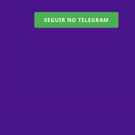
SEGUIR NO TELEGRAM