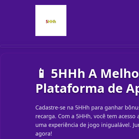
📱 5HHh A Melho
Plataforma de A
Cadastre-se na 5HHh para ganhar bônu
recarga. Com a 5HHh, você tem acesso a
uma experiência de jogo inigualável. J
agora!