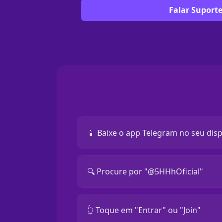
Falar Suport
📱 Baixe o app Telegram no seu disp
🔍 Procure por "@5HHhOficial"
👆 Toque em "Entrar" ou "Join"