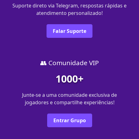
Suporte direto via Telegram, respostas rápidas e
atendimento personalizado!
Falar Suporte
👥 Comunidade VIP
1000+
Junte-se a uma comunidade exclusiva de
jogadores e compartilhe experiências!
Entrar Grupo