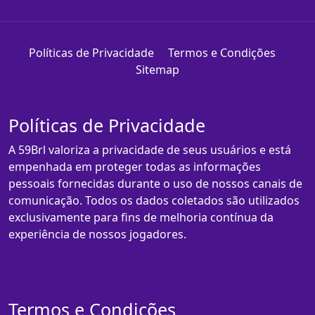
Políticas de Privacidade
Termos e Condições
Sitemap
Políticas de Privacidade
A 59Brl valoriza a privacidade de seus usuários e está
empenhada em proteger todas as informações
pessoais fornecidas durante o uso de nossos canais de
comunicação. Todos os dados coletados são utilizados
exclusivamente para fins de melhoria contínua da
experiência de nossos jogadores.
Termos e Condições