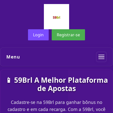
Login
Registrar-se
Menu
📱 59Brl A Melhor Plataforma
de Apostas
Cadastre-se na 59Brl para ganhar bônus no
cadastro e em cada recarga. Com a 59Brl, você