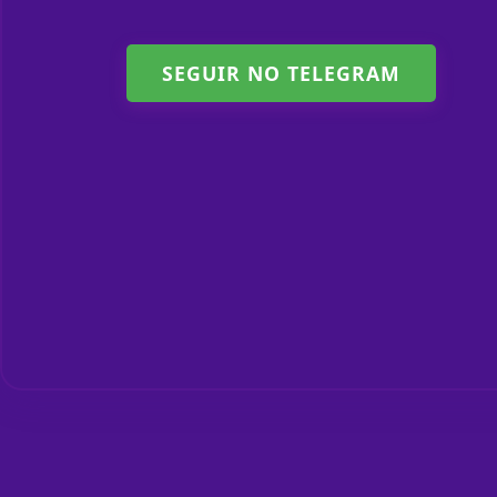
SEGUIR NO TELEGRAM