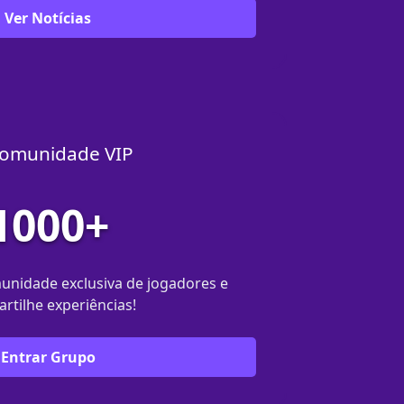
Ver Notícias
Comunidade VIP
1000+
unidade exclusiva de jogadores e
rtilhe experiências!
Entrar Grupo