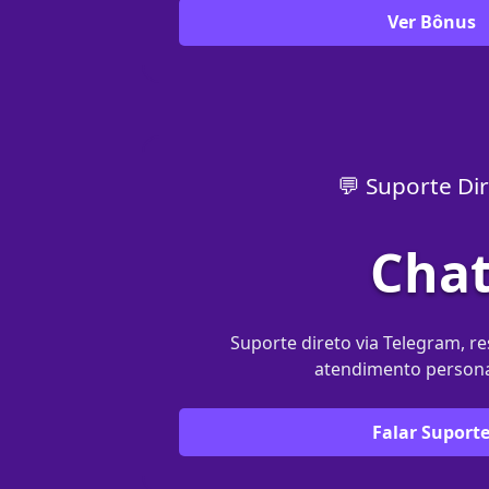
Ver Bônus
💬 Suporte Di
Cha
Suporte direto via Telegram, r
atendimento persona
Falar Suport