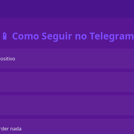
📱 Como Seguir no Telegram
ositivo
erder nada