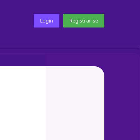
Login
Registrar-se