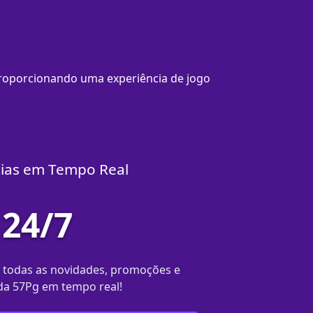
 proporcionando uma experiência de jogo
cias em Tempo Real
24/7
e todas as novidades, promoções e
da 57Pg em tempo real!