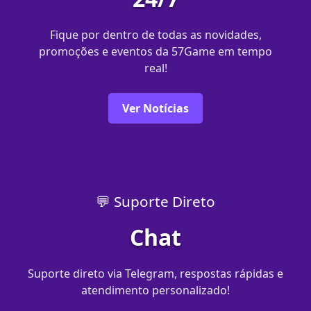
Fique por dentro de todas as novidades,
promoções e eventos da 57Game em tempo
real!
Ver Notícias
💬 Suporte Direto
Chat
Suporte direto via Telegram, respostas rápidas e
atendimento personalizado!