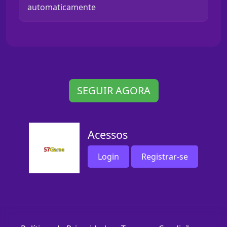
automaticamente
SEGUIR AGORA
Acessos
Login
Registrar-se