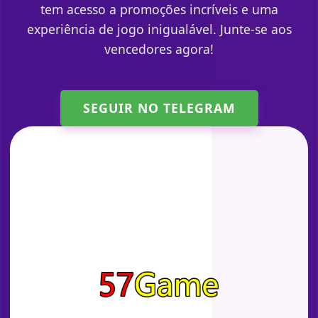
tem acesso a promoções incríveis e uma
experiência de jogo inigualável. Junte-se aos
vencedores agora!
SEGUIR NO TELEGRAM