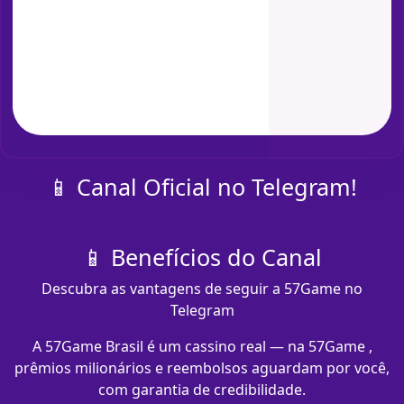
📱 Canal Oficial no Telegram!
📱 Benefícios do Canal
Descubra as vantagens de seguir a 57Game no
Telegram
A 57Game Brasil é um cassino real — na 57Game ,
prêmios milionários e reembolsos aguardam por você,
com garantia de credibilidade.