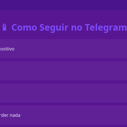
📱 Como Seguir no Telegram
ositivo
erder nada