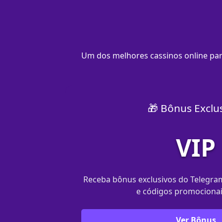
Um dos melhores cassinos online para
🎁 Bônus Exclu
VIP
Receba bônus exclusivos do Telegra
e códigos promocionai
Ver Bônus