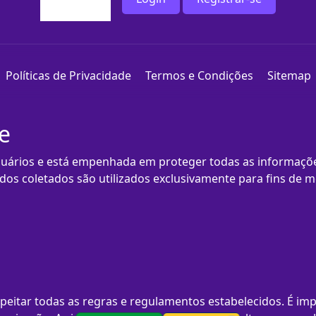
Políticas de Privacidade
Termos e Condições
Sitemap
de
usuários e está empenhada em proteger todas as informaçõ
os coletados são utilizados exclusivamente para fins de m
itar todas as regras e regulamentos estabelecidos. É imp