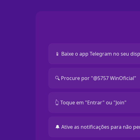
📱 Baixe o app Telegram no seu disp
🔍 Procure por "@5757 WinOficial"
👆 Toque em "Entrar" ou "Join"
🔔 Ative as notificações para não p