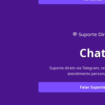
💬 Suporte Di
Cha
Suporte direto via Telegram, r
atendimento persona
Falar Suport