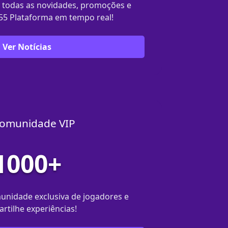
e todas as novidades, promoções e
55 Plataforma em tempo real!
Ver Notícias
Comunidade VIP
1000+
unidade exclusiva de jogadores e
rtilhe experiências!