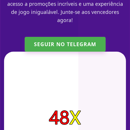
acesso a promoções incríveis e uma experiência
de jogo inigualável. Junte-se aos vencedores
agora!
SEGUIR NO TELEGRAM