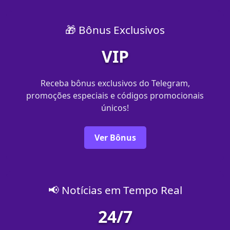
🎁 Bônus Exclusivos
VIP
Receba bônus exclusivos do Telegram,
promoções especiais e códigos promocionais
únicos!
Ver Bônus
📢 Notícias em Tempo Real
24/7