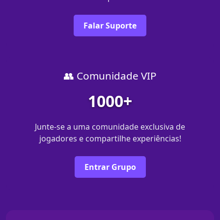
Falar Suporte
👥 Comunidade VIP
1000+
Junte-se a uma comunidade exclusiva de
jogadores e compartilhe experiências!
Entrar Grupo