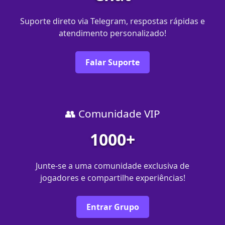
Suporte direto via Telegram, respostas rápidas e
atendimento personalizado!
Falar Suporte
👥 Comunidade VIP
1000+
Junte-se a uma comunidade exclusiva de
jogadores e compartilhe experiências!
Entrar Grupo