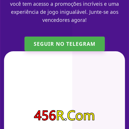
você tem acesso a promoções incríveis e uma
experiência de jogo inigualável. Junte-se aos
vencedores agora!
SEGUIR NO TELEGRAM