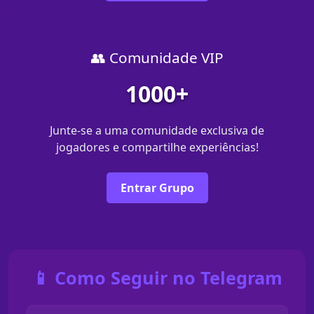
👥 Comunidade VIP
1000+
Junte-se a uma comunidade exclusiva de
jogadores e compartilhe experiências!
Entrar Grupo
📱 Como Seguir no Telegram