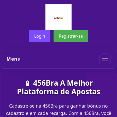
Login
Registrar-se
Menu
📱 456Bra A Melhor
Plataforma de Apostas
Cadastre-se na 456Bra para ganhar bônus no
cadastro e em cada recarga. Com a 456Bra, você