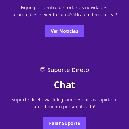
Fique por dentro de todas as novidades,
promoções e eventos da 456Bra em tempo real!
Ver Notícias
💬 Suporte Direto
Chat
Suporte direto via Telegram, respostas rápidas e
atendimento personalizado!
Falar Suporte