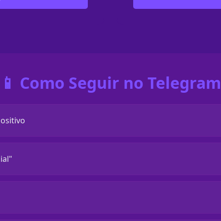
📱 Como Seguir no Telegram
ositivo
ial"