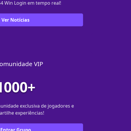
44 Win Login em tempo real!
Ver Notícias
Comunidade VIP
1000+
unidade exclusiva de jogadores e
rtilhe experiências!
Entrar Grupo