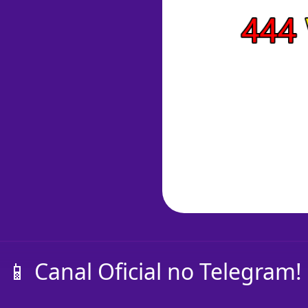
📱 Canal Oficial no Telegram!