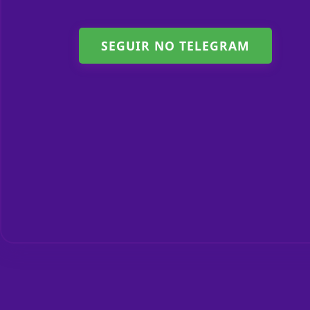
SEGUIR NO TELEGRAM