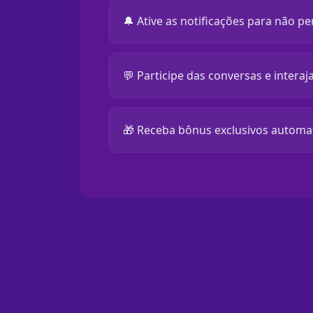
🔔 Ative as notificações para não p
💬 Participe das conversas e interaj
🎁 Receba bônus exclusivos autom