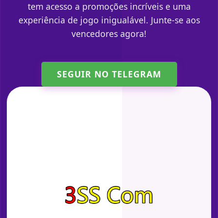
tem acesso a promoções incríveis e uma
experiência de jogo inigualável. Junte-se aos
vencedores agora!
SEGUIR NO TELEGRAM