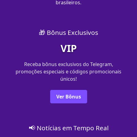
brasileiros.
🎁 Bônus Exclusivos
VIP
Receba bônus exclusivos do Telegram,
promoções especiais e códigos promocionais
únicos!
Ver Bônus
📢 Notícias em Tempo Real