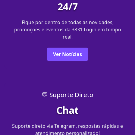
24/7
Fique por dentro de todas as novidades,
promoções e eventos da 3831 Login em tempo
real!
Ver Notícias
💬 Suporte Direto
Chat
Suporte direto via Telegram, respostas rápidas e
atendimento personalizado!