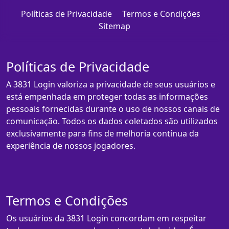
Políticas de Privacidade
Termos e Condições
Sitemap
Políticas de Privacidade
A 3831 Login valoriza a privacidade de seus usuários e
está empenhada em proteger todas as informações
pessoais fornecidas durante o uso de nossos canais de
comunicação. Todos os dados coletados são utilizados
exclusivamente para fins de melhoria contínua da
experiência de nossos jogadores.
Termos e Condições
Os usuários da 3831 Login concordam em respeitar