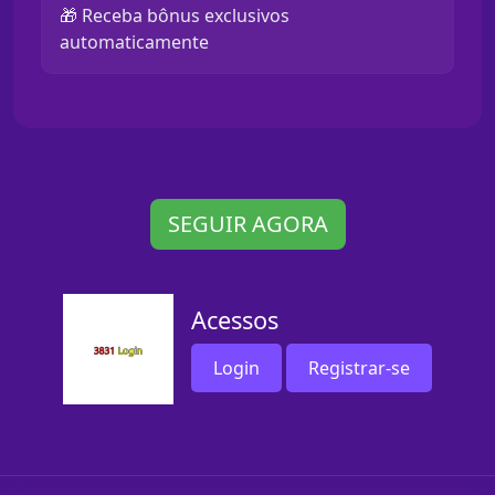
🎁 Receba bônus exclusivos
automaticamente
SEGUIR AGORA
Acessos
Login
Registrar-se