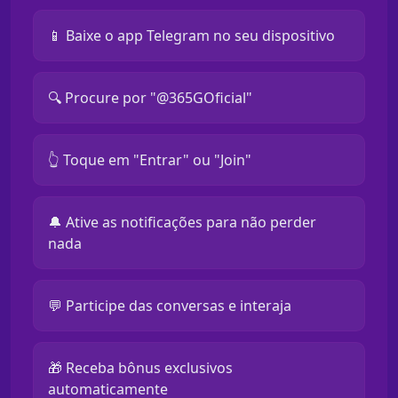
📱 Baixe o app Telegram no seu dispositivo
🔍 Procure por "@365GOficial"
👆 Toque em "Entrar" ou "Join"
🔔 Ative as notificações para não perder
nada
💬 Participe das conversas e interaja
🎁 Receba bônus exclusivos
automaticamente