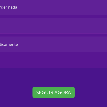
erder nada
a
aticamente
SEGUIR AGORA