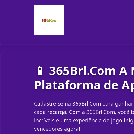
📱 365Brl.Com A
Plataforma de A
Cadastre-se na 365Brl.Com para ganhar
cada recarga. Com a 365Brl.Com, você 
incríveis e uma experiência de jogo inig
vencedores agora!