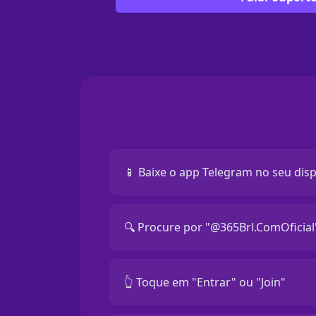
📱 Baixe o app Telegram no seu disp
🔍 Procure por "@365Brl.ComOficial
👆 Toque em "Entrar" ou "Join"