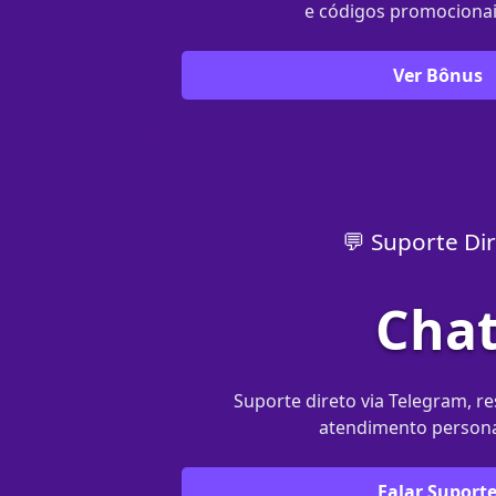
e códigos promocionai
Ver Bônus
💬 Suporte Di
Cha
Suporte direto via Telegram, r
atendimento persona
Falar Suport