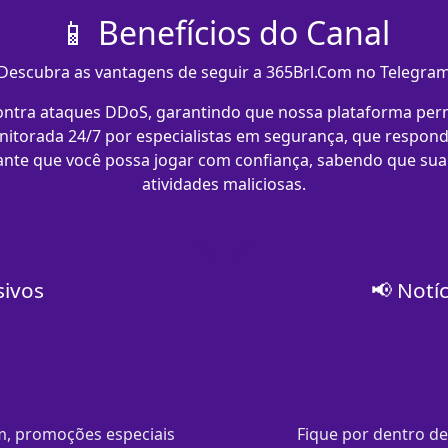
📱 Benefícios do Canal
Descubra as vantagens de seguir a 365Brl.Com no Telegra
ntra ataques DDoS, garantindo que nossa plataforma per
onitorada 24/7 por especialistas em segurança, que resp
rante que você possa jogar com confiança, sabendo que sua
atividades maliciosas.
sivos
📢 Notí
m, promoções especiais
Fique por dentro d