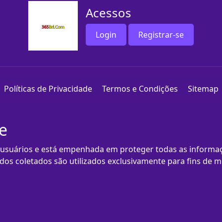
Acessos
Login
Registrar-se
Políticas de Privacidade
Termos e Condições
Sitemap
de
s usuários e está empenhada em proteger todas as informa
os coletados são utilizados exclusivamente para fins de m