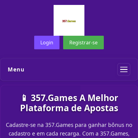
Login
Registrar-se
Menu
📱 357.Games A Melhor
Plataforma de Apostas
Cadastre-se na 357.Games para ganhar bônus no
cadastro e em cada recarga. Com a 357.Games,