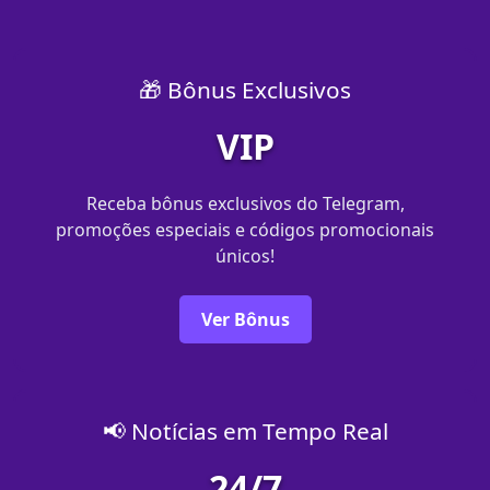
🎁 Bônus Exclusivos
VIP
Receba bônus exclusivos do Telegram,
promoções especiais e códigos promocionais
únicos!
Ver Bônus
📢 Notícias em Tempo Real
24/7