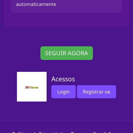
automaticamente
SEGUIR AGORA
Acessos
Login
Registrar-se