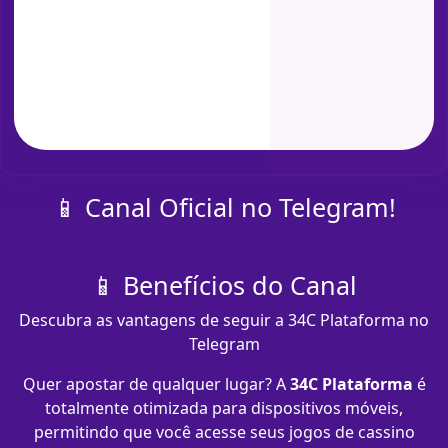
📱 Canal Oficial no Telegram!
📱 Benefícios do Canal
Descubra as vantagens de seguir a 34C Plataforma no
Telegram
Quer apostar de qualquer lugar? A
34C Plataforma
é
totalmente otimizada para dispositivos móveis,
permitindo que você acesse seus jogos de cassino