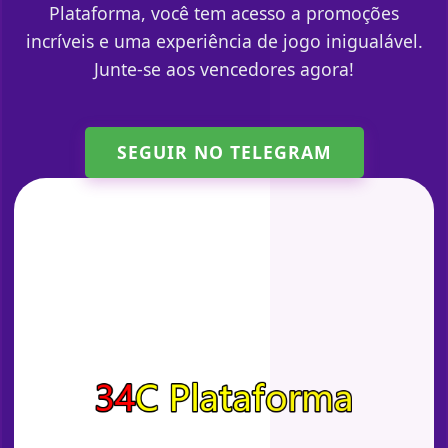
Plataforma, você tem acesso a promoções
incríveis e uma experiência de jogo inigualável.
Junte-se aos vencedores agora!
SEGUIR NO TELEGRAM