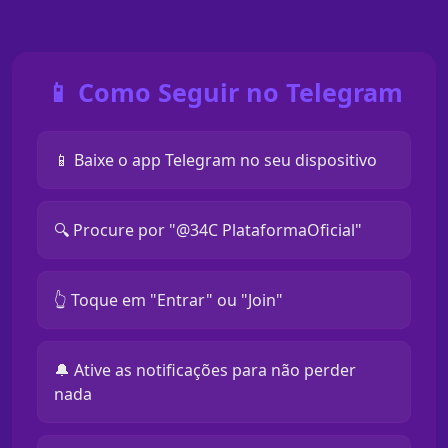
📱 Como Seguir no Telegram
📱 Baixe o app Telegram no seu dispositivo
🔍 Procure por "@34C PlataformaOficial"
👆 Toque em "Entrar" ou "Join"
🔔 Ative as notificações para não perder
nada