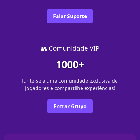
Falar Suporte
👥 Comunidade VIP
1000+
Junte-se a uma comunidade exclusiva de
jogadores e compartilhe experiências!
Entrar Grupo