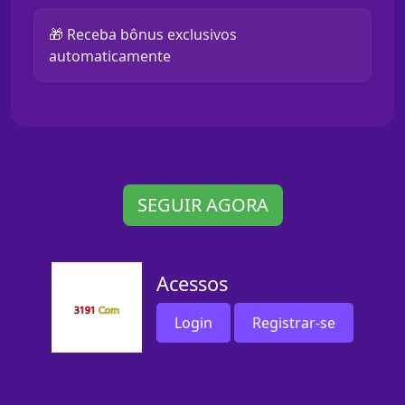
🎁 Receba bônus exclusivos
automaticamente
SEGUIR AGORA
Acessos
Login
Registrar-se