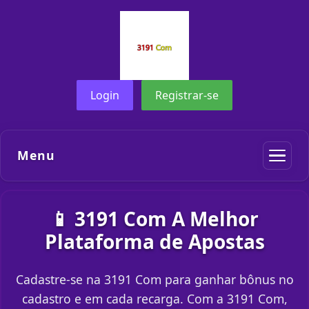
Login
Registrar-se
Menu
📱 3191 Com A Melhor
Plataforma de Apostas
Cadastre-se na 3191 Com para ganhar bônus no
cadastro e em cada recarga. Com a 3191 Com,