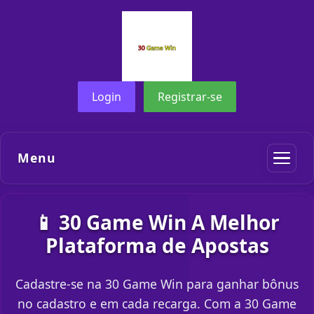
Login
Registrar-se
Menu
📱 30 Game Win A Melhor
Plataforma de Apostas
Cadastre-se na 30 Game Win para ganhar bônus
no cadastro e em cada recarga. Com a 30 Game