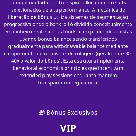
complementado por free spins allocation em slots
selecionados de alta performance. A mecânica de
liberação de bônus utiliza sistemas de segmentação
progressiva onde o bankroll é dividido conceitualmente
em dinheiro real e bonus funds, com profits de apostas
usando bonus balance sendo transferidos
gradualmente para withdrawable balance mediante
cumprimento de requisitos de rolagem (geralmente 30-
40x o valor do bônus). Esta estrutura implementa
behavioral economics principles que incentivam
extended play sessions enquanto mantêm
transparência regulatória.
🎁 Bônus Exclusivos
VIP