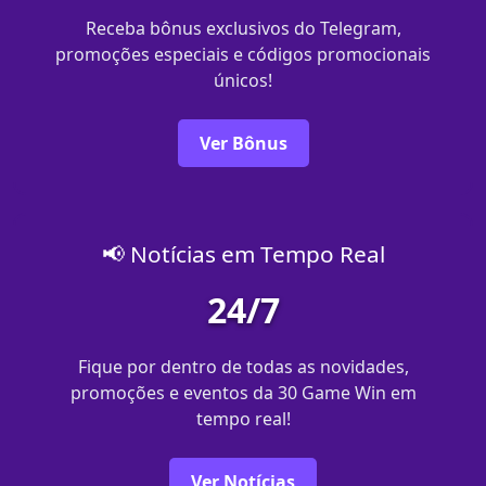
Receba bônus exclusivos do Telegram,
promoções especiais e códigos promocionais
únicos!
Ver Bônus
📢 Notícias em Tempo Real
24/7
Fique por dentro de todas as novidades,
promoções e eventos da 30 Game Win em
tempo real!
Ver Notícias