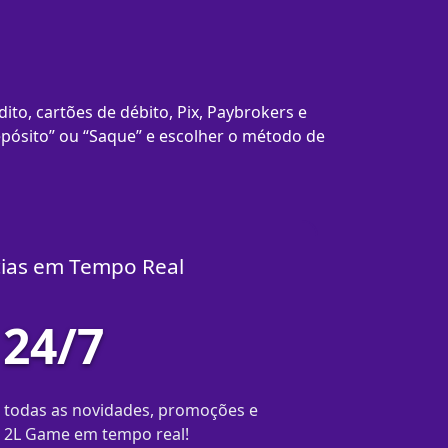
to, cartões de débito, Pix, Paybrokers e
epósito” ou “Saque” e escolher o método de
cias em Tempo Real
24/7
e todas as novidades, promoções e
 2L Game em tempo real!