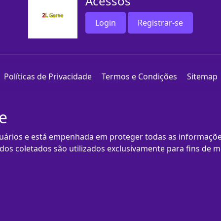
Acessos
Login
Registrar-se
Políticas de Privacidade
Termos e Condições
Sitemap
de
suários e está empenhada em proteger todas as informaçõe
os coletados são utilizados exclusivamente para fins de m