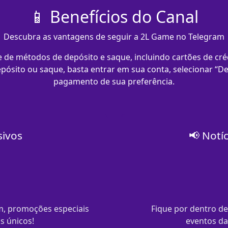
📱 Benefícios do Canal
Descubra as vantagens de seguir a 2L Game no Telegram
de métodos de depósito e saque, incluindo cartões de crédi
epósito ou saque, basta entrar em sua conta, selecionar “D
pagamento de sua preferência.
sivos
📢 Notí
m, promoções especiais
Fique por dentro d
s únicos!
eventos da