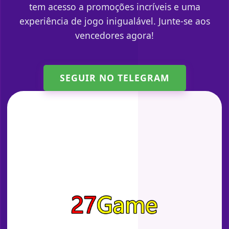
tem acesso a promoções incríveis e uma
experiência de jogo inigualável. Junte-se aos
vencedores agora!
SEGUIR NO TELEGRAM