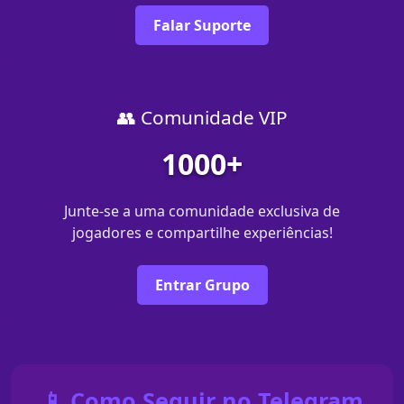
Falar Suporte
👥 Comunidade VIP
1000+
Junte-se a uma comunidade exclusiva de
jogadores e compartilhe experiências!
Entrar Grupo
📱 Como Seguir no Telegram