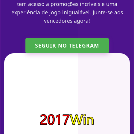
tem acesso a promoções incríveis e uma
experiência de jogo inigualável. Junte-se aos
vencedores agora!
SEGUIR NO TELEGRAM