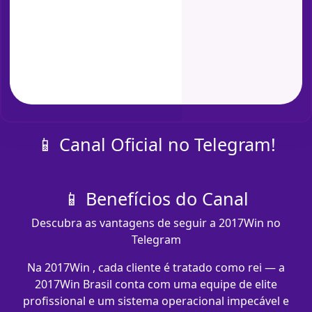
📱 Canal Oficial no Telegram!
📱 Benefícios do Canal
Descubra as vantagens de seguir a 2017Win no
Telegram
Na 2017Win , cada cliente é tratado como rei — a
2017Win Brasil conta com uma equipe de elite
profissional e um sistema operacional impecável e