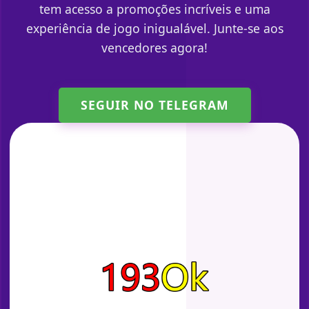
tem acesso a promoções incríveis e uma
experiência de jogo inigualável. Junte-se aos
vencedores agora!
SEGUIR NO TELEGRAM