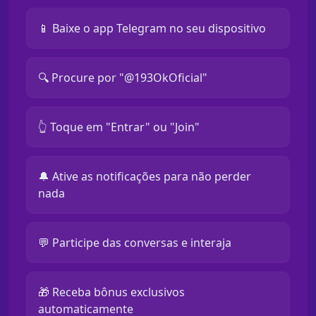
📱 Baixe o app Telegram no seu dispositivo
🔍 Procure por "@193OkOficial"
👆 Toque em "Entrar" ou "Join"
🔔 Ative as notificações para não perder
nada
💬 Participe das conversas e interaja
🎁 Receba bônus exclusivos
automaticamente