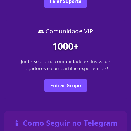
Falar Suporte
👥 Comunidade VIP
1000+
Junte-se a uma comunidade exclusiva de
jogadores e compartilhe experiências!
Entrar Grupo
📱 Como Seguir no Telegram