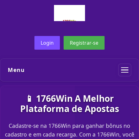
Login
Registrar-se
Menu
📱 1766Win A Melhor
Plataforma de Apostas
Cadastre-se na 1766Win para ganhar bônus no
cadastro e em cada recarga. Com a 1766Win, você