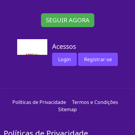
SEGUIR AGORA
Acessos
Login
Registrar-se
Políticas de Privacidade
Termos e Condições
Sitemap
Políticas de Privacidade