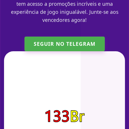
tem acesso a promoções incríveis e uma
experiência de jogo inigualável. Junte-se aos
vencedores agora!
SEGUIR NO TELEGRAM