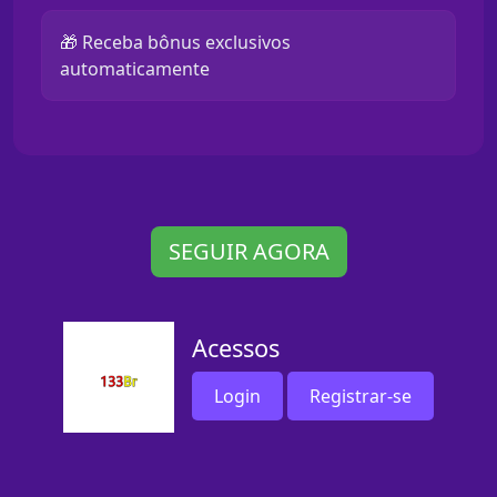
🎁 Receba bônus exclusivos
automaticamente
SEGUIR AGORA
Acessos
Login
Registrar-se