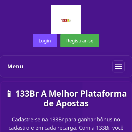
Login
Registrar-se
Menu
📱 133Br A Melhor Plataforma
de Apostas
Cadastre-se na 133Br para ganhar bônus no
cadastro e em cada recarga. Com a 133Br, você