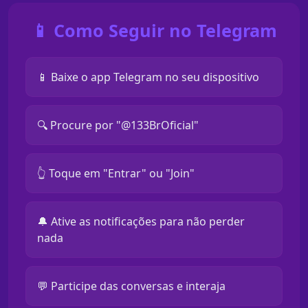
📱 Como Seguir no Telegram
📱 Baixe o app Telegram no seu dispositivo
🔍 Procure por "@133BrOficial"
👆 Toque em "Entrar" ou "Join"
🔔 Ative as notificações para não perder
nada
💬 Participe das conversas e interaja