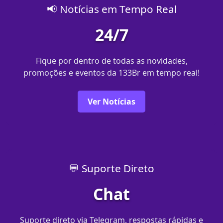
📢 Notícias em Tempo Real
24/7
Fique por dentro de todas as novidades,
promoções e eventos da 133Br em tempo real!
Ver Notícias
💬 Suporte Direto
Chat
Suporte direto via Telegram, respostas rápidas e