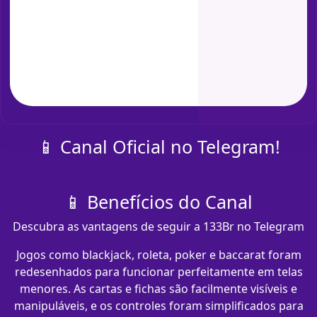
📱 Canal Oficial no Telegram!
📱 Benefícios do Canal
Descubra as vantagens de seguir a 133Br no Telegram
Jogos como blackjack, roleta, poker e baccarat foram
redesenhados para funcionar perfeitamente em telas
menores. As cartas e fichas são facilmente visíveis e
manipuláveis, e os controles foram simplificados para