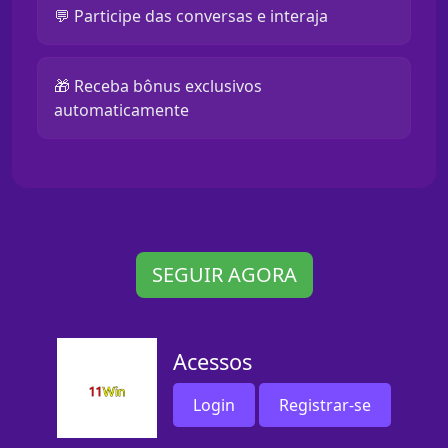
💬 Participe das conversas e interaja
🎁 Receba bônus exclusivos
automaticamente
SEGUIR AGORA
Acessos
Login
Registrar-se