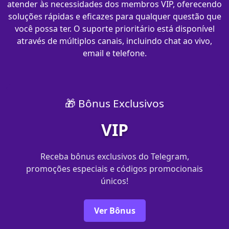
atender às necessidades dos membros VIP, oferecendo
soluções rápidas e eficazes para qualquer questão que
você possa ter. O suporte prioritário está disponível
através de múltiplos canais, incluindo chat ao vivo,
email e telefone.
🎁 Bônus Exclusivos
VIP
Receba bônus exclusivos do Telegram,
promoções especiais e códigos promocionais
únicos!
Ver Bônus