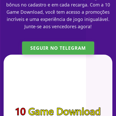
bônus no cadastro e em cada recarga. Com a 10
Game Download, você tem acesso a promoções
incríveis e uma experiência de jogo inigualável.
Junte-se aos vencedores agora!
SEGUIR NO TELEGRAM