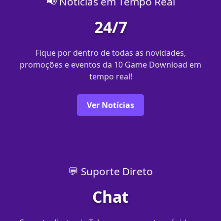
📢 Notícias em Tempo Real
24/7
Fique por dentro de todas as novidades,
promoções e eventos da 10 Game Download em
tempo real!
Ver Notícias
💬 Suporte Direto
Chat