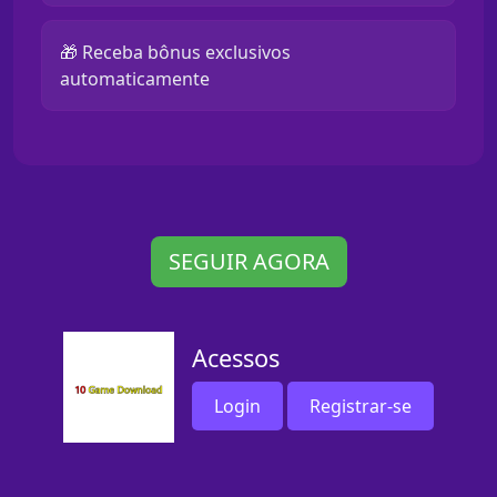
🎁 Receba bônus exclusivos
automaticamente
SEGUIR AGORA
Acessos
Login
Registrar-se