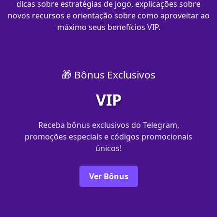
dicas sobre estratégias de jogo, explicações sobre
novos recursos e orientação sobre como aproveitar ao
máximo seus benefícios VIP.
🎁 Bônus Exclusivos
VIP
Receba bônus exclusivos do Telegram,
promoções especiais e códigos promocionais
únicos!
Ver Bônus