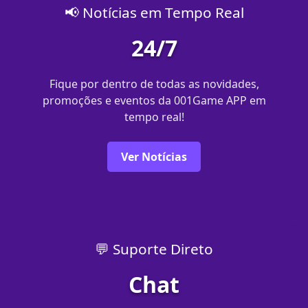
📢 Notícias em Tempo Real
24/7
Fique por dentro de todas as novidades,
promoções e eventos da 001Game APP em
tempo real!
Ver Notícias
💬 Suporte Direto
Chat