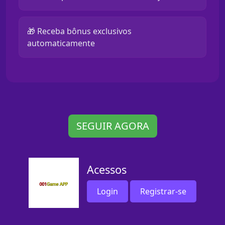
🎁 Receba bônus exclusivos
automaticamente
SEGUIR AGORA
Acessos
Login
Registrar-se