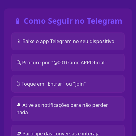
📱 Como Seguir no Telegram
📱 Baixe o app Telegram no seu dispositivo
🔍 Procure por "@001Game APPOficial"
👆 Toque em "Entrar" ou "Join"
🔔 Ative as notificações para não perder
nada
💬 Participe das conversas e interaja